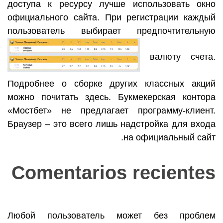
доступа к ресурсу лучше использовать окно
официального сайта. При регистрации каждый
пользователь выбирает предпочтительную
валюту счета.
Подробнее о сборке других классных акций
можно почитать здесь. Букмекерская контора
«Мостбет» не предлагает программу-клиент.
Браузер – это всего лишь надстройка для входа
на официальный сайт.
Comentarios recientes
Любой пользователь может без проблем