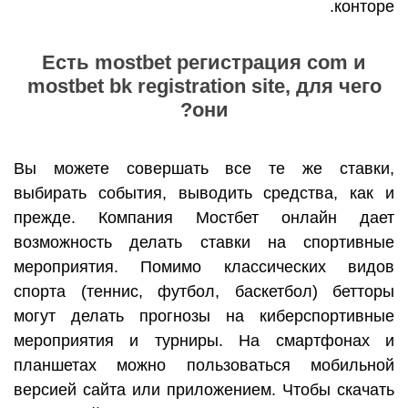
конторе.
Есть mostbet регистрация com и
mostbet bk registration site, для чего
они?
Вы можете совершать все те же ставки,
выбирать события, выводить средства, как и
прежде. Компания Мостбет онлайн дает
возможность делать ставки на спортивные
мероприятия. Помимо классических видов
спорта (теннис, футбол, баскетбол) бетторы
могут делать прогнозы на киберспортивные
мероприятия и турниры. На смартфонах и
планшетах можно пользоваться мобильной
версией сайта или приложением. Чтобы скачать