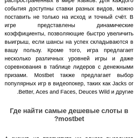
распространённых в мире языков. Для каждого
события доступны ставки разных видов, можно
поставить не только на исход и точный счёт. В
игре представлены динамические
коэффициенты, позволяющие быстро увеличить
выигрыш, если шансы на успех складываются в
вашу пользу. Кроме того, игра предлагает
несколько различных уровней игры и даже
соревнования в таблице лидеров с денежными
призами. Mostbet также предлагает выбор
популярных игр в видеопокер, таких как Jacks or
Better, Aces and Faces, Deuces Wild и другие.
Где найти самые дешевые слоты в
mostbet?