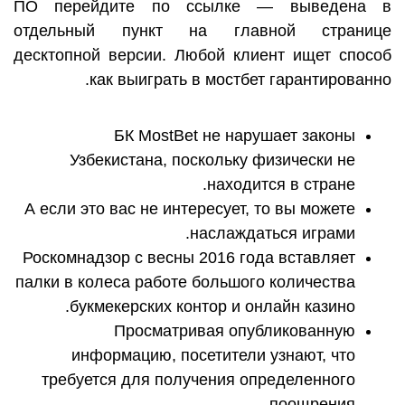
ПО перейдите по ссылке — выведена в
отдельный пункт на главной странице
десктопной версии. Любой клиент ищет способ
как выиграть в мостбет гарантированно.
БК MostBet не нарушает законы
Узбекистана, поскольку физически не
находится в стране.
А если это вас не интересует, то вы можете
наслаждаться играми.
Роскомнадзор с весны 2016 года вставляет
палки в колеса работе большого количества
букмекерских контор и онлайн казино.
Просматривая опубликованную
информацию, посетители узнают, что
требуется для получения определенного
поощрения.