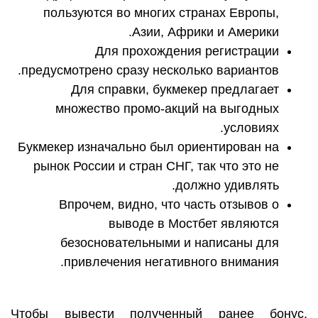
пользуются во многих странах Европы,
Азии, Африки и Америки.
Для прохождения регистрации
предусмотрено сразу несколько вариантов.
Для справки, букмекер предлагает
множество промо-акций на выгодных
условиях.
Букмекер изначально был ориентирован на
рынок России и стран СНГ, так что это не
должно удивлять.
Впрочем, видно, что часть отзывов о
выводе в Мостбет являются
безосновательными и написаны для
привлечения негативного внимания.
Чтобы вывести полученный ранее бонус,