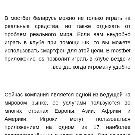
В мостбет беларусь можно не только играть на
реальные средства, но также отдыхать от
проблем реального мира. Если вам неудобно
играть в клубе при помощи ПК, то вы можете
использовать смартфон для этой цели. В mostbet
приложение ios позволит играть в клубе везде и
всегда, когда игроману удобно.
Сейчас компания является одной из ведущей на
мировом рынке, её услугами пользуются во
многих странах Европы, Азии, Африки и
Америки. Игроки могут пользоваться
приложением на одном из 17 наиболее