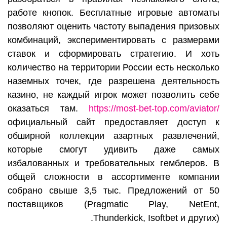
работе кнопок. Бесплатные игровые автоматы
позволяют оценить частоту выпадения призовых
комбинаций, экспериментировать с размерами
ставок и сформировать стратегию. И хоть
количество на территории России есть несколько
наземных точек, где разрешена деятельность
казино, не каждый игрок может позволить себе
оказаться там.
https://most-bet-top.com/aviator/
официальный сайт предоставляет доступ к
обширной коллекции азартных развлечений,
которые смогут удивить даже самых
избалованных и требовательных гемблеров. В
общей сложности в ассортименте компании
собрано свыше 3,5 тыс. Предложений от 50
поставщиков (Pragmatic Play, NetEnt,
Thunderkick, Isoftbet и других).