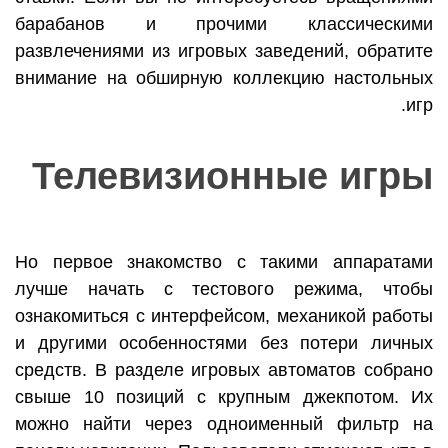
барабанов и прочими классическими
развлечениями из игровых заведений, обратите
внимание на обширную коллекцию настольных
игр.
Телевизионные игры
Но первое знакомство с такими аппаратами
лучше начать с тестового режима, чтобы
ознакомиться с интерфейсом, механикой работы
и другими особенностями без потери личных
средств. В разделе игровых автоматов собрано
свыше 10 позиций с крупным джекпотом. Их
можно найти через одноименный фильтр на