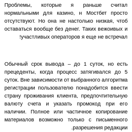
Проблемы, которые я раньше считал
нормальными для казино, н Мостбет просто
отсутствуют. Но она не настолько низкая, чтоб
оставаться вообще без денег. Таких вежоивых и
участливых операторов я еще не встречал!
Обычный срок вывода – до 1 суток, но есть
прецеденты, когда процесс затягивался до 5
суток. Вне зависимости от выбранного алгоритма
регистрации пользователю понадобится ввести
страну проживания клиента, предпочтительную
валюту счета и указать промокод при его
наличии. Полное или частичное копирование
материалов возможно только с письменного
разрешения редакции.