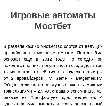
Игровые автоматы
Мостбет
В разделе казино множество слотов от ведущих
провайдеров с мировым именем. Портал был
основан еще в 2012 году, но сегодня он
находится на пике популярности среди десятков
тысяч пользователей. Всего в разделе есть игры
от 2 провайдеров TV Game и Betgames.TV.
Общее количество доступных окон с живыми
трансляциями – 27. Аж страшно вспоминать, как
раньше на Плейфортуне ждал неделями. А
здесь оформил выплату и сразу делаю новый