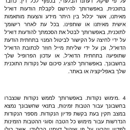
על פי שיקול דעתנו הבלעדי, בכפוף לכל דין. כחבר
בתוכנית, באפשרותך להירשם לקבלת הודעות דוא"ל
מאיתנו, אשר יכלול בין היתר מידע והצעות מותאמות
אישית מאיתנו או שותפינו. בכל עת לאחר רישומך
לתוכנית, באפשרותך לבטל את הסכמתך להודעות דוא"ל
על ידי לחיצה על הקישור לביטול המנוי בתחתית הודעת
הדוא"ל, וכן על ידי שליחת מייל חוזר לכתובת הדוא"ל
שתופיעה בתחתית הדוא"ל, או עדכון הפרופיל שלך
בחשבונך. באפשרותך להציג סיכום של נקודות התוכנית
שלך באפליקציה או באתר.
4 .מימוש נקודות. באפשרותך לממש נקודות שנצברו
בחשבונך עבור הטבות זמינות, בתנאי שחשבונך נמצא
במצב תקין בעת בקשת פדיון הנקודות. מספר הנקודות
הנדרשות עבור מימוש כל הטבה וסוגי ההטבות הזמינות
לפדיון ייקבעו על פי שיקול דעתנו הבלעדי, אשר כולן