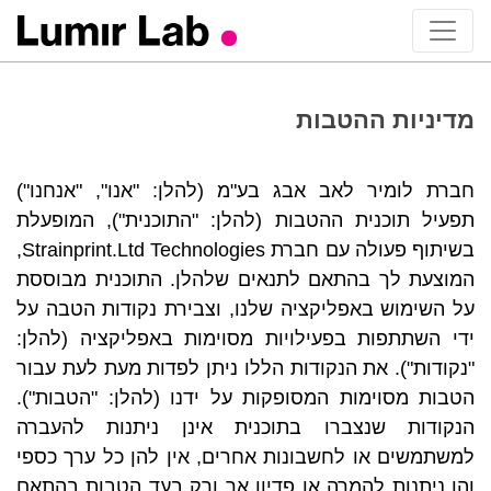
מדיניות ההטבות
חברת לומיר לאב אבג בע"מ (להלן: "אנו", "אנחנו")
תפעיל תוכנית ההטבות (להלן: "התוכנית"), המופעלת
בשיתוף פעולה עם חברת Strainprint.Ltd Technologies,
המוצעת לך בהתאם לתנאים שלהלן. התוכנית מבוססת
על השימוש באפליקציה שלנו, וצבירת נקודות הטבה על
ידי השתתפות בפעילויות מסוימות באפליקציה (להלן:
"נקודות"). את הנקודות הללו ניתן לפדות מעת לעת עבור
הטבות מסוימות המסופקות על ידנו (להלן: "הטבות").
הנקודות שנצברו בתוכנית אינן ניתנות להעברה
למשתמשים או לחשבונות אחרים, אין להן כל ערך כספי
והן ניתנות להמרה או פדיון אך ורק בעד הטבות בהתאם