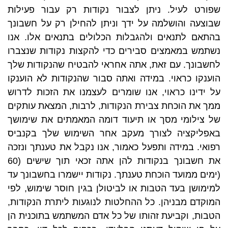
שפורט לעיל. ניתן לצבור נקודות רק עבור פעילות
שבוצעה והושלמה על ידך וניתן להחילן רק על חשבונך
בהתאם לתנאים ולהגבלות הכלולים בתנאים אלו. אנו
נשתמש במאמצים סבירים כדי להקצות נקודות שנצברו
לחשבונך. עם זאת, אתה אחראי להבטיח שהנקודות שלך
הוענקו כראוי. במידה ואתה סבור שהנקודות לא הוענקו
על ידינו כראוי, אנו שומרים לעצמנו את הזכות לדרוש
ממך את הוכחת צבירת הנקודות, לרבות, המצאת עותקים
של צילומי מסך או תיעוד דומה המאמתים את שימושך
באפליקציה לצורך מעקב אחר השימוש שלך בקנביס
רפואי. במידה ותפעל כאמור, אנו נקבל את טענתך ונזכה
את חשבונך בנקודות להן אתה זכאי תוך שישים (60
(ימים ממועד הוכחת טענתך. נקודות יישמרו בחשבונך עד
למימושן בעד הטבות או לביטולן בגין חוסר שימוש, לפי
המוקדם מבניהן. כל ההחלטות לנוגעות ליתרת הנקודות,
הטבות, וקביעת זהותו של כל אדם המשתמש בתוכנית הן