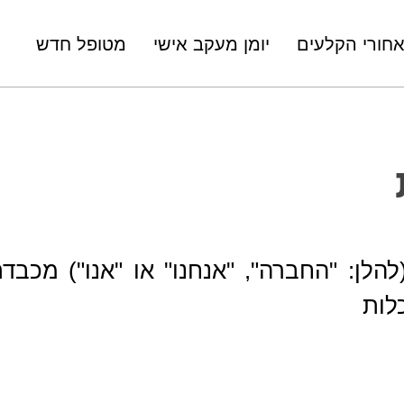
חורי הקלעים
יומן מעקב אישי
מטופל חדש
לן: "החברה", "אנחנו" או "אנו") מכבדת
לות