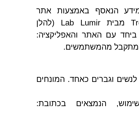
מידע הנאסף באמצעות אתר
app.lumirlab.com ( להלן "האתר") וכן באמצעות האפליקציה Treati מבית Lab Lumir (להלן
ביחד עם האתר והאפליקציה:
 שמתקבל מהמשתמשים.
לנשים וגברים כאחד. המונחים
מוש, הנמצאים בכתובת: